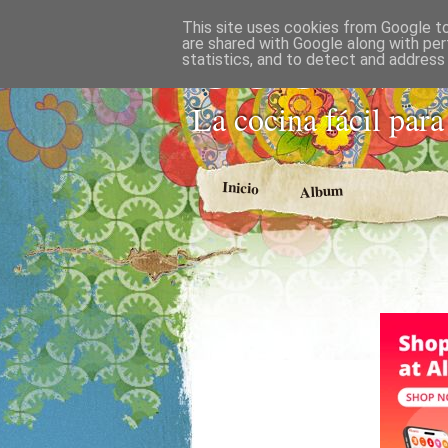
This site uses cookies from Google to 
COCINA
are shared with Google along with per
statistics, and to detect and address
La cocina fácil para
Inicio
Album