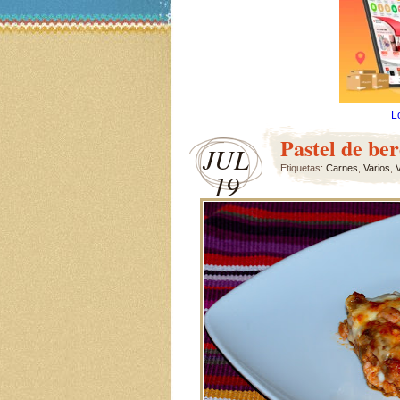
L
Pastel de be
JUL
Etiquetas:
Carnes
,
Varios
,
19