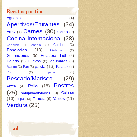
Recetas por tipo
Aguacate
(4)
Aperitivos/Entrantes
(34)
Carnes
(30)
Arroz
(7)
Cerdo
(9)
Cocina Internacional
(28)
Cordero
(3)
Codorniz
(1)
conejo
(1)
Ensaladas
(13)
Galletas
(2)
Guarniciones
(5)
Heladera Lidl
(4)
Helado
(5)
Huevos
(8)
legumbres
(5)
pasta
(13)
Patatas
(5)
Mango
(3)
Pan
(3)
Pato
(2)
pavo
(1)
Pescado/Marisco
(29)
Postres
Pollo
(18)
Pizza
(4)
(25)
Salsas
potajes/estofados
(8)
(13)
Varios
(11)
Ternera
(6)
sopas
(3)
Verdura
(25)
ad