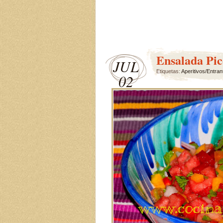
Ensalada Pic
JUL
Etiquetas:
Aperitivos/Entran
02