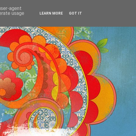
 user-agent
OS
nerate usage
LEARN MORE
GOT IT