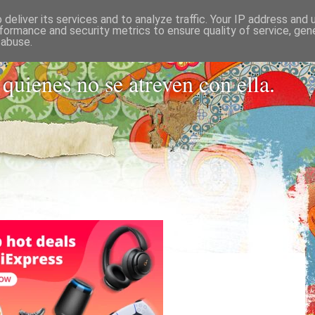
deliver its services and to analyze traffic. Your IP address and
 PARA SOLTER
formance and security metrics to ensure quality of service, ge
 abuse.
 quienes no se atreven con ella.