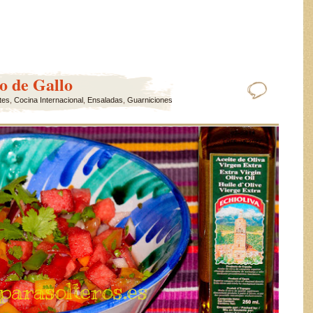
o de Gallo
tes
,
Cocina Internacional
,
Ensaladas
,
Guarniciones