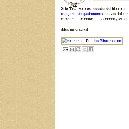
24
Si te gusta y/o eres seguidor del blog o cr
categorías de gastronomía
a través del ba
comparte este enlace en facebook y twitter.
¡Muchas gracias!