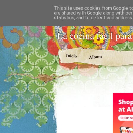
This site uses cookies from Google to 
COCINA
are shared with Google along with per
statistics, and to detect and address
La cocina fácil para
Inicio
Album