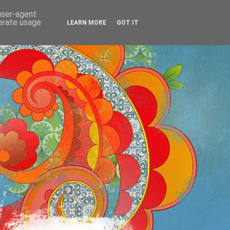
 user-agent
OS
nerate usage
LEARN MORE
GOT IT