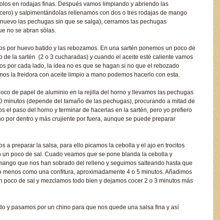
os en rodajas finas. Después vamos limpiando y abriendo las
icero) y salpimentándolas rellenamos con dos o tres rodajas de mango
uevo las pechugas sin que se salga), cerramos las pechugas
ue no se abran sólas.
os por huevo batido y las rebozamos. En una sartén ponemos un poco de
ndo de la sartén (2 o 3 cucharadas) y cuando el aceite esté caliente vamos
os por cada lado, la idea no es que se hagan si no que el rebozado
mos la freidora con aceite limpio a mano podemos hacerlo con esta.
co de papel de aluminio en la rejilla del horno y llevamos las pechugas
0 minutos (depende del tamaño de las pechugas), procurando a mitad de
s el paso del horno y terminar de hacerlas en la sartén, pero yo prefiero
o por dentro y más crujiente por fuera, aunque se puede preparar
 a preparar la salsa, para ello picamos la cebolla y el ajo en trocitos
 un poco de sal. Cuado veamos que se pone blanda la cebolla y
 mango que nos han sobrado del relleno y seguimos salteando hasta que
 menos como una confitura, aproximadamente 4 o 5 minutos. Añadimos
y un poco de sal y mezclamos todo bien y dejamos cocer 2 o 3 minutos más
todo y pasamos por un chino para que nos quede una salsa fina y así