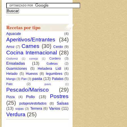
Recetas por tipo
Aguacate
(4)
Aperitivos/Entrantes
(34)
Carnes
(30)
Arroz
(7)
Cerdo
(9)
Cocina Internacional
(28)
Cordero
(3)
Codorniz
(1)
conejo
(1)
Ensaladas
(13)
Galletas
(2)
Guarniciones
(5)
Heladera Lidl
(4)
Helado
(5)
Huevos
(8)
legumbres
(5)
pasta
(13)
Patatas
(5)
Mango
(3)
Pan
(3)
Pato
(2)
pavo
(1)
Pescado/Marisco
(29)
Postres
Pollo
(18)
Pizza
(4)
(25)
Salsas
potajes/estofados
(8)
(13)
Varios
(11)
Ternera
(6)
sopas
(3)
Verdura
(25)