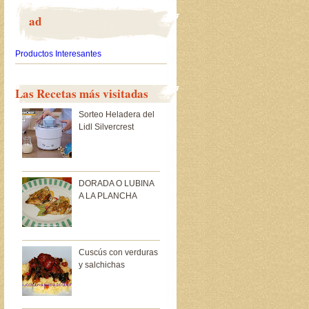
ad
Productos Interesantes
Las Recetas más visitadas
Sorteo Heladera del
Lidl Silvercrest
DORADA O LUBINA
A LA PLANCHA
Cuscús con verduras
y salchichas