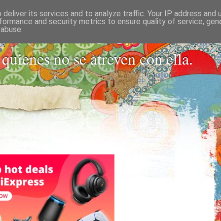
deliver its services and to analyze traffic. Your IP address and
 PARA SOLTER
formance and security metrics to ensure quality of service, ge
 abuse.
 quienes no se atreven con ella.