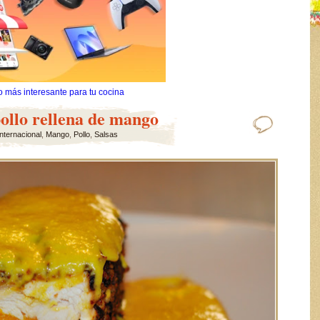
o más interesante para tu cocina
ollo rellena de mango
nternacional
,
Mango
,
Pollo
,
Salsas