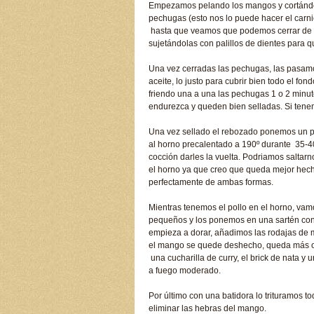
Empezamos pelando los mangos y cortándol
pechugas (esto nos lo puede hacer el carn
hasta que veamos que podemos cerrar de n
sujetándolas con palillos de dientes para q
Una vez cerradas las pechugas, las pasam
aceite, lo justo para cubrir bien todo el fo
friendo una a una las pechugas 1 o 2 minut
endurezca y queden bien selladas. Si tene
Una vez sellado el rebozado ponemos un po
al horno precalentado a 190º durante 35-4
cocción darles la vuelta. Podriamos saltarno
el horno ya que creo que queda mejor hech
perfectamente de ambas formas.
Mientras tenemos el pollo en el horno, vamos
pequeños y los ponemos en una sartén con
empieza a dorar, añadimos las rodajas de
el mango se quede deshecho, queda más o
una cucharilla de curry, el brick de nata 
a fuego moderado.
Por último con una batidora lo trituramos 
eliminar las hebras del mango.