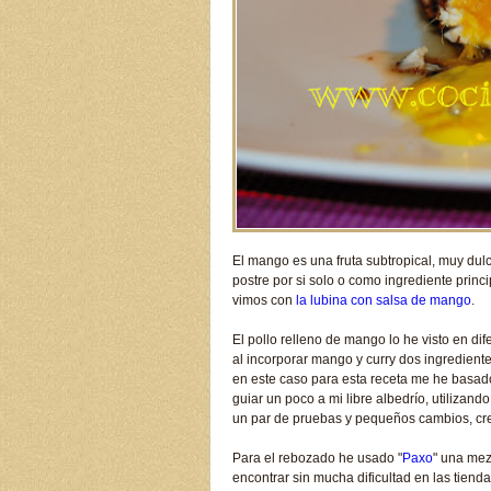
El mango es una fruta subtropical, muy du
postre por si solo o como ingrediente princ
vimos con
la lubina con salsa de mango
.
El pollo relleno de mango lo he visto en di
al incorporar mango y curry dos ingrediente
en este caso para esta receta me he basad
guiar un poco a mi libre albedrío, utilizan
un par de pruebas y pequeños cambios, cr
Para el rebozado he usado "
Paxo
" una mez
encontrar sin mucha dificultad en las tien