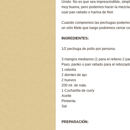
Unido. No es que sea imprescindible, símple
muy buena, pero podemos hacer la mezcla 
usar pan rallado o harina de freir.
Cuando compremos las pechugas podemos pe
un sólo filete que luego podremos cerrar co
INGREDIENTES:
1/2 pechuga de pollo por persona.
3 mangos medianos (1 para el relleno 2 par
Paxo, panko o pan rallado para el rebozad
1 cebolla
2 dientes de ajo.
2 huevos
200 ml. de nata.
1 Cucharilla de curry
Aceite
Pimienta.
Sal
PREPARACIÓN: