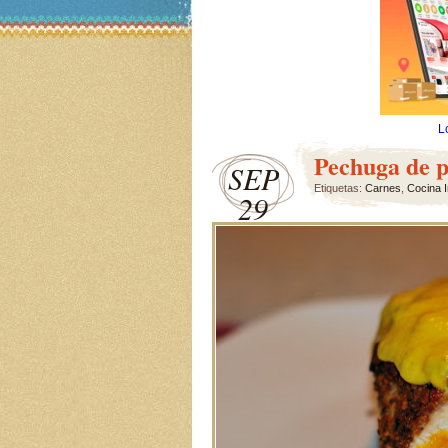
L
Pechuga de p
SEP
Etiquetas:
Carnes
,
Cocina I
29