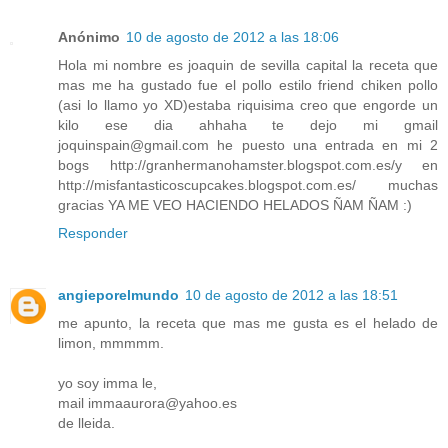
Anónimo
10 de agosto de 2012 a las 18:06
Hola mi nombre es joaquin de sevilla capital la receta que
mas me ha gustado fue el pollo estilo friend chiken pollo
(asi lo llamo yo XD)estaba riquisima creo que engorde un
kilo ese dia ahhaha te dejo mi gmail
joquinspain@gmail.com he puesto una entrada en mi 2
bogs http://granhermanohamster.blogspot.com.es/y en
http://misfantasticoscupcakes.blogspot.com.es/ muchas
gracias YA ME VEO HACIENDO HELADOS ÑAM ÑAM :)
Responder
angieporelmundo
10 de agosto de 2012 a las 18:51
me apunto, la receta que mas me gusta es el helado de
limon, mmmmm.
yo soy imma le,
mail immaaurora@yahoo.es
de lleida.