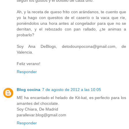
según los gustos y el bolsillo de cada uno.
Ah, y la receta de queso frito con arándanos, te cuento que
yo la hago con quesitos de el caserío o la vaca que ríe,
poniéndolos una hora antes al congelador para que no se
derritan, y el rebozado con pan rallado, ¿te animas a
probarlo?
Soy Ana DeBlogs, detodounpocona@gmail.com, de
Valencia.
Feliz verano!
Responder
Blog cocina
7 de agosto de 2012 a las 10:05
ME ha encantado el helado de Kit-kat, es perfecto para los
amantes del chocolate.
Soy Chiara, De Madrid
parallevar.blog@gmail.com
Responder