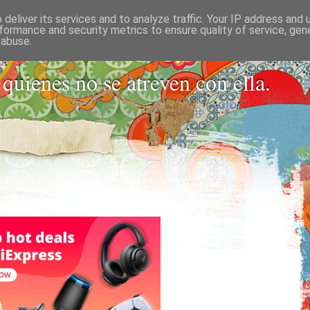
deliver its services and to analyze traffic. Your IP address and
 PARA SOLTER
formance and security metrics to ensure quality of service, ge
 abuse.
 quienes no se atreven con ella.