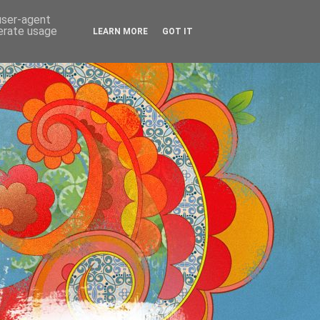
 user-agent
OS
nerate usage
LEARN MORE
GOT IT