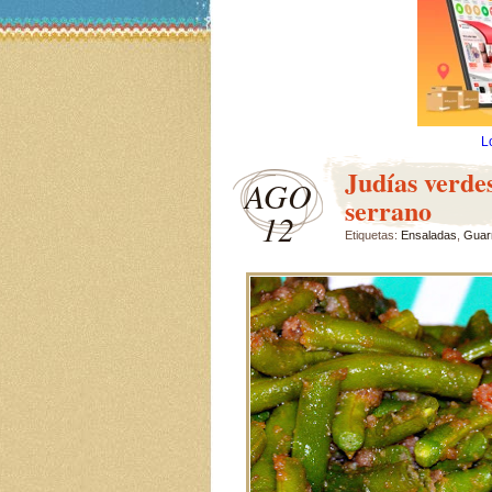
L
Judías verde
AGO
serrano
12
Etiquetas:
Ensaladas
,
Guar