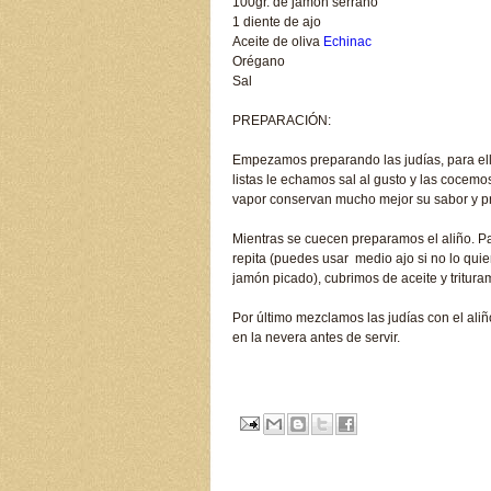
100gr. de jamón serrano
1 diente de ajo
Aceite de oliva
Echinac
Orégano
Sal
PREPARACIÓN:
Empezamos preparando las judías, para ello
listas le echamos sal al gusto y las cocem
vapor conservan mucho mejor su sabor y p
Mientras se cuecen preparamos el aliño. Pa
repita (puedes usar medio ajo si no lo qui
jamón picado), cubrimos de aceite y tritura
Por último mezclamos las judías con el al
en la nevera antes de servir.