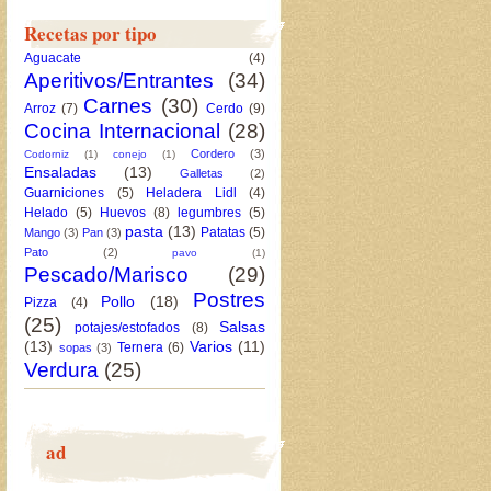
Recetas por tipo
Aguacate
(4)
Aperitivos/Entrantes
(34)
Carnes
(30)
Arroz
(7)
Cerdo
(9)
Cocina Internacional
(28)
Cordero
(3)
Codorniz
(1)
conejo
(1)
Ensaladas
(13)
Galletas
(2)
Guarniciones
(5)
Heladera Lidl
(4)
Helado
(5)
Huevos
(8)
legumbres
(5)
pasta
(13)
Patatas
(5)
Mango
(3)
Pan
(3)
Pato
(2)
pavo
(1)
Pescado/Marisco
(29)
Postres
Pollo
(18)
Pizza
(4)
(25)
Salsas
potajes/estofados
(8)
(13)
Varios
(11)
Ternera
(6)
sopas
(3)
Verdura
(25)
ad