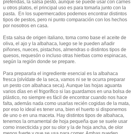
preferidas, la salsa pesto, aunque se puede usar con carnes
u otros platos, el principal uso es para tomarla junto con la
pasta. En los supermercados podemos encontrar distintos
tipos de pestos, pero ni punto comparación con los hechos
por nosotros en casa.
Esta salsa de origen italiano, toma como base el aceite de
oliva, el ajo y la albahaca, luego se le pueden añadir
piñones, nueces, pistachos, almendras o distintos tipos de
quesos, requesón o incluso otras hierbas como espinacas,
según la región donde se prepare.
Para prepararla el ingrediente esencial es la albahaca
fresca (olvídate de la seca, vamos ni se te ocurra preparar
un pesto con albahaca seca). Aunque las hojas aguanta
varios días en el frigorífico si las guardamos en una bolsa de
plástico, no siempre es fácil de encontrar cuando nos hace
falta, además nada como usarlas recién cogidas de la mata,
por eso lo ideal es tener una, bien el huerto si disponemos
de uno o en una maceta. Hay distintos tipos de albahaca,
tenemos la ornamental de hoja pequeña que se suele usar
como insecticida y por su olor y la de hoja ancha, de olor
menos fuerte y que se usa para comer. Ambas pueden