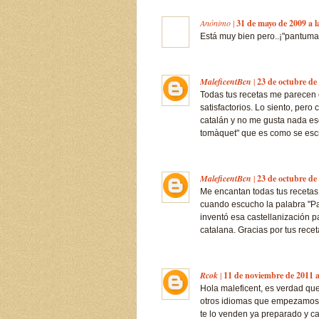
Anónimo
|
31 de mayo de 2009 a l
Está muy bien pero..¡"pantumac
MaleficentBcn
|
23 de octubre de 
Todas tus recetas me parecen 
satisfactorios. Lo siento, per
catalán y no me gusta nada ese
tomàquet" que es como se escri
MaleficentBcn
|
23 de octubre de 
Me encantan todas tus recetas
cuando escucho la palabra "Pa
inventó esa castellanización pa
catalana. Gracias por tus recet
Rcok
|
11 de noviembre de 2011 a
Hola maleficent, es verdad qu
otros idiomas que empezamos 
te lo venden ya preparado y ca