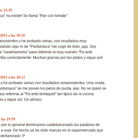
as 12:10
a" no existe! Se llama "Pan con tomate".
2011 a las 18:10
excelentes y he probado varias, con resultados muy
o cúando oigo lo de "Pantumaca" me coge de todo, jaja. Soy
 "castellanismo" para referirse al muy nuestro "Pa amb
be correctamente. Muchas gracias por tus platos y sigue así!
2011 a las 18:12
 y he probado varias con resultados sorprendentes. Una cosita,
ntumaca" se me ponen los pelos de punta, jeje. No se quien se
ra referirse al "Pa amb tomàquet" tan típico de la cocina
as y sigue así. Un abrazo.
 las 19:59
e por lo general terminamos castellaniznado las palabras de
a usar. De hecho ya he visto marcas en el supermercado que
stellanizado :P