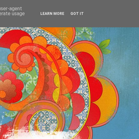
 user-agent
OS
nerate usage
LEARN MORE
GOT IT