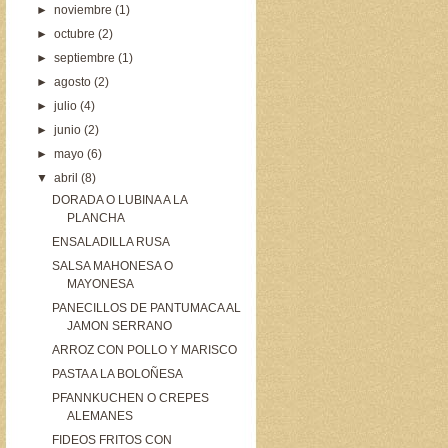
►
noviembre
(1)
►
octubre
(2)
►
septiembre
(1)
►
agosto
(2)
►
julio
(4)
►
junio
(2)
►
mayo
(6)
▼
abril
(8)
DORADA O LUBINA A LA
PLANCHA
ENSALADILLA RUSA
SALSA MAHONESA O
MAYONESA
PANECILLOS DE PANTUMACA AL
JAMON SERRANO
ARROZ CON POLLO Y MARISCO
PASTA A LA BOLOÑESA
PFANNKUCHEN O CREPES
ALEMANES
FIDEOS FRITOS CON