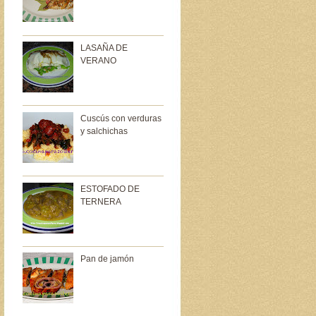
LASAÑA DE
VERANO
Cuscús con verduras
y salchichas
ESTOFADO DE
TERNERA
Pan de jamón