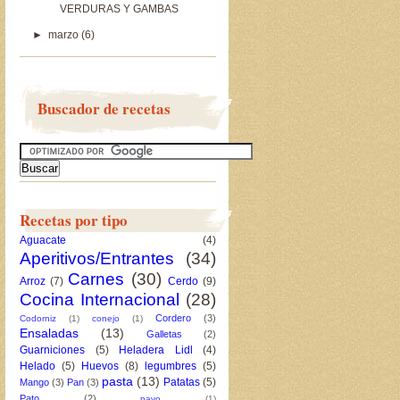
VERDURAS Y GAMBAS
►
marzo
(6)
Buscador de recetas
Recetas por tipo
Aguacate
(4)
Aperitivos/Entrantes
(34)
Carnes
(30)
Arroz
(7)
Cerdo
(9)
Cocina Internacional
(28)
Cordero
(3)
Codorniz
(1)
conejo
(1)
Ensaladas
(13)
Galletas
(2)
Guarniciones
(5)
Heladera Lidl
(4)
Helado
(5)
Huevos
(8)
legumbres
(5)
pasta
(13)
Patatas
(5)
Mango
(3)
Pan
(3)
Pato
(2)
pavo
(1)