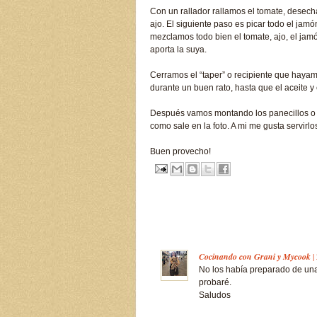
Con un rallador rallamos el tomate, desecha
ajo. El siguiente paso es picar todo el jamó
mezclamos todo bien el tomate, ajo, el jam
aporta la suya.
Cerramos el “taper” o recipiente que hayamo
durante un buen rato, hasta que el aceite y
Después vamos montando los panecillos o t
como sale en la foto. A mi me gusta servir
Buen provecho!
Cocinando con Grani y Mycook
|
No los había preparado de una 
probaré.
Saludos