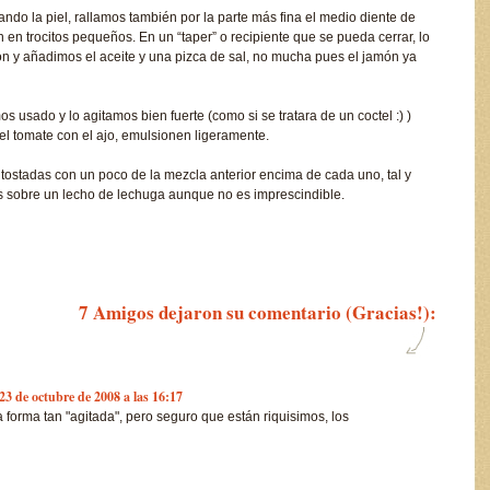
ndo la piel, rallamos también por la parte más fina el medio diente de
n en trocitos pequeños. En un “taper” o recipiente que se pueda cerrar, lo
ón y añadimos el aceite y una pizca de sal, no mucha pues el jamón ya
s usado y lo agitamos bien fuerte (como si se tratara de un coctel :) )
 el tomate con el ajo, emulsionen ligeramente.
ostadas con un poco de la mezcla anterior encima de cada uno, tal y
los sobre un lecho de lechuga aunque no es imprescindible.
7 Amigos dejaron su comentario (Gracias!):
23 de octubre de 2008 a las 16:17
forma tan "agitada", pero seguro que están riquisimos, los