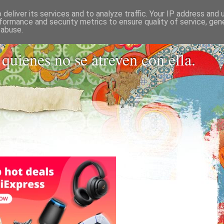
deliver its services and to analyze traffic. Your IP address and
 PARA SOLTER
formance and security metrics to ensure quality of service, ge
 abuse.
 quienes no se atreven con ella.