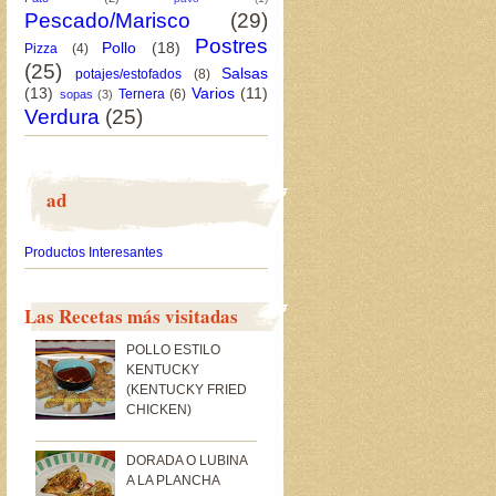
Pescado/Marisco
(29)
Postres
Pollo
(18)
Pizza
(4)
(25)
Salsas
potajes/estofados
(8)
(13)
Varios
(11)
Ternera
(6)
sopas
(3)
Verdura
(25)
ad
Productos Interesantes
Las Recetas más visitadas
POLLO ESTILO
KENTUCKY
(KENTUCKY FRIED
CHICKEN)
DORADA O LUBINA
A LA PLANCHA