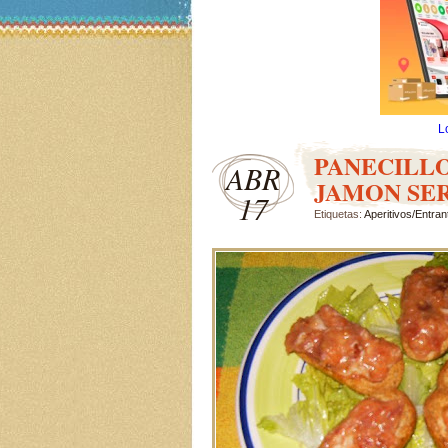
L
PANECILL
ABR
JAMON SE
17
Etiquetas:
Aperitivos/Entran